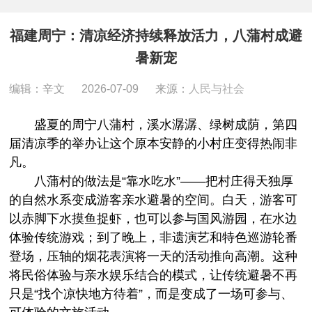
福建周宁：清凉经济持续释放活力，八蒲村成避
暑新宠
编辑：辛文
2026-07-09
来源：
人民与社会
盛夏的周宁八蒲村，溪水潺潺、绿树成荫，第四
届清凉季的举办让这个原本安静的小村庄变得热闹非
凡。
八蒲村的做法是“靠水吃水”——把村庄得天独厚
的自然水系变成游客亲水避暑的空间。白天，游客可
以赤脚下水摸鱼捉虾，也可以参与国风游园，在水边
体验传统游戏；到了晚上，非遗演艺和特色巡游轮番
登场，压轴的烟花表演将一天的活动推向高潮。这种
将民俗体验与亲水娱乐结合的模式，让传统避暑不再
只是“找个凉快地方待着”，而是变成了一场可参与、