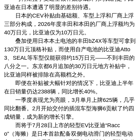
亚迪在日本遭遇了明显的差别待遇。
日本的CEV补贴由基础额、车型上浮和厂商上浮
三部分构成，2026年度丰田和本田的厂商上浮额均为
40万日元，比亚迪仅为10万日元。
叠加使用日本本土电池的丰田bZ4X等车型可拿到
130万日元顶格补贴，而使用自产电池的比亚迪Atto
3、SEAL等车型仅能获得约15万日元——不到丰田的
八分之一。东京都6月追加的30万日元地方补贴中，
比亚迪同样被排除在高额档之外。
即便在补贴被大幅针对的情况下，比亚迪上半年
在日销量仍达2388辆，同比增长40%。
一季度表现尤为亮眼，3月单月上牌625辆，几乎
同比翻番。2月开始交付的插混车型海狮6贡献了约四
成销量，成为新的增长引擎。
而将于7月28日上市的轻型EV比亚迪“Racc
o”（海獭）是日本首款配备双侧电动滑门的轻型电动