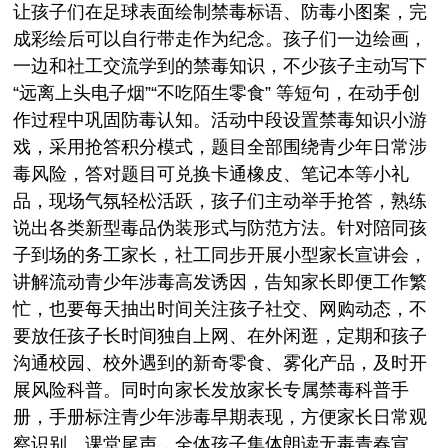
让孩子们在足球表面绘制禁毒标语、防毒小图案，完
成彩绘后可以自行带走作为纪念。孩子们一边绘画，
一边和社工交流学到的禁毒知识，不少孩子主动写下
“远离上头电子烟”“不吃陌生零食” 等短句，在动手创
作过程中巩固防毒认知。活动中段设置禁毒知识小游
戏，采用抢答积分模式，题目全部围绕青少年日常涉
毒风险，答对题目可兑换卡通橡皮、笔记本等小礼
品，现场气氛轻松活跃，孩子们主动举手抢答，熟练
说出各类新型毒品伪装形式与防范方法。针对陪同孩
子到场的务工家长，社工同步开展小型家长宣讲会，
讲解流动青少年涉毒高发诱因，告知家长即便工作繁
忙，也要每天抽出时间关注孩子社交、网购动态，不
要放任孩子长时间独自上网、在外闲逛，定期和孩子
沟通校园、校外遇到的新奇零食、雾化产品，及时开
展风险科普。同时向家长发放家长专属禁毒科普手
册，手册标注青少年涉毒早期表现，方便家长日常观
察识别。课堂尾声，全体孩子集体朗读无毒青春宣