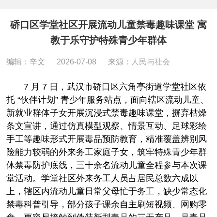
硚口区学堂社区开展流动儿童禁毒趣味课堂 寓
教于乐守护特殊青少年群体
编辑：辛文
2026-07-08
来源：
人民与社会
7 月 7 日，武汉市硚口区六角亭街道学堂社区依
托 “伙伴计划” 青少年服务站点，面向辖区流动儿童、
新就业群体子女开展沉浸式禁毒趣味课堂，摒弃枯燥
条文宣讲，通过仿真模型观察、情景互动、足球彩绘
手工等趣味形式开展毒品预防教育，精准覆盖辨别风
险能力较弱的外来务工家庭子女，筑牢特殊青少年群
体禁毒防护底线，三十余名流动儿童全程参与本次课
堂活动。学堂社区外来务工人员占居民总数六成以
上，辖区内流动儿童日常父母忙于务工，缺少常态化
禁毒科普引导，部分孩子课余自主刷短视频、网购零